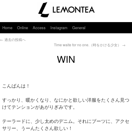
Home
Online
Access
Instagram
General
←
過去の投稿へ
Time waite for no one.（時をかける少女）
→
WIN
こんばんは！
すっかり、暖かくなり、なにかと欲しい洋服をたくさん見つ
けてテンションがあがりぎみです。
テーラードに、少し太めのデニム。それにブーツに、アクセ
サリー、うーんたくさん欲しい！