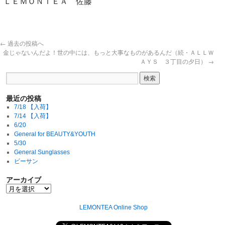
ＬＥＭＯＮＴＥＡ 佐藤
←
過去の投稿へ
金じゃないんだよ！世の中には、もっと大事なものがあるんだ（続・ＡＬＬＷ
ＡＹＳ ３丁目の夕日）
→
最近の投稿
7/18 【入荷】
7/14 【入荷】
6/20
General for BEAUTY&YOUTH
5/30
General Sunglasses
ビーサン
アーカイブ
LEMONTEA Online Shop