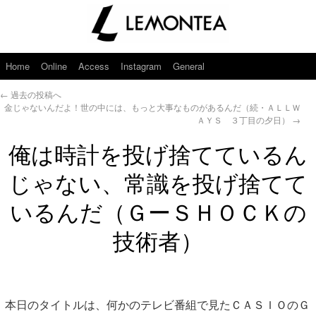
Home
Online
Access
Instagram
General
←
過去の投稿へ
金じゃないんだよ！世の中には、もっと大事なものがあるんだ（続・ＡＬＬＷ
ＡＹＳ ３丁目の夕日）
→
俺は時計を投げ捨てているん
じゃない、常識を投げ捨てて
いるんだ（ＧーＳＨＯＣＫの
技術者）
本日のタイトルは、何かのテレビ番組で見たＣＡＳＩＯのＧ