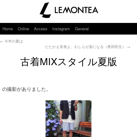
Home
Online
Access
Instagram
General
←
今年の夏は
たたかえ若者よ、わしらが楽になる（奥田民生）
→
古着MIXスタイル夏版
の撮影がありました。