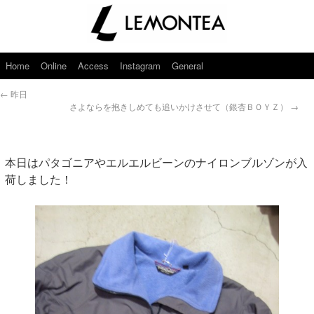
Home
Online
Access
Instagram
General
←
昨日
さよならを抱きしめても追いかけさせて（銀杏ＢＯＹＺ）
→
本日はパタゴニアやエルエルビーンのナイロンブルゾンが入
荷しました！