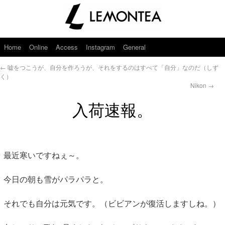
Home
Online
Access
Instagram
General
←
嘘をつこうが、自分を作ろうが、それをするのはすべて「自分」なのだ（しず
く）
Nikon
→
入荷速報。
最近寒いですねぇ～。
今日の朝も雪がパラパラと。
それでも自分は元気です。（ビビアンが復活しますしね。）