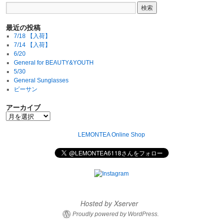
最近の投稿
7/18 【入荷】
7/14 【入荷】
6/20
General for BEAUTY&YOUTH
5/30
General Sunglasses
ビーサン
アーカイブ
LEMONTEA Online Shop
Hosted by Xserver
Proudly powered by WordPress.