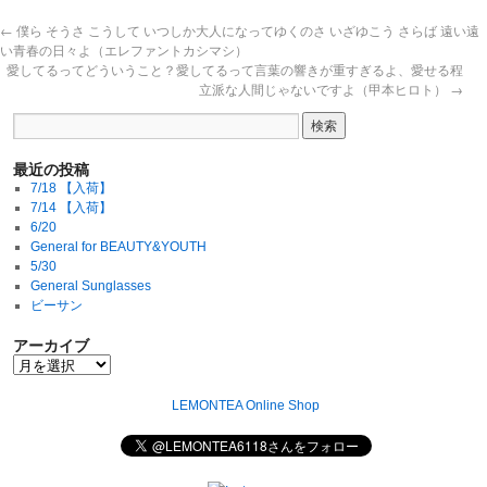
←
僕ら そうさ こうして いつしか大人になってゆくのさ いざゆこう さらば 遠い遠
い青春の日々よ（エレファントカシマシ）
愛してるってどういうこと？愛してるって言葉の響きが重すぎるよ、愛せる程
立派な人間じゃないですよ（甲本ヒロト）
→
最近の投稿
7/18 【入荷】
7/14 【入荷】
6/20
General for BEAUTY&YOUTH
5/30
General Sunglasses
ビーサン
アーカイブ
LEMONTEA Online Shop