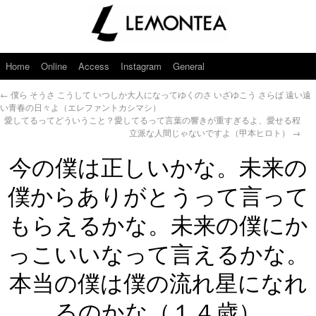
Home
Online
Access
Instagram
General
←
僕ら そうさ こうして いつしか大人になってゆくのさ いざゆこう さらば 遠い遠
い青春の日々よ（エレファントカシマシ）
愛してるってどういうこと？愛してるって言葉の響きが重すぎるよ、愛せる程
立派な人間じゃないですよ（甲本ヒロト）
→
今の僕は正しいかな。未来の
僕からありがとうって言って
もらえるかな。未来の僕にか
っこいいなって言えるかな。
本当の僕は僕の流れ星になれ
るのかな（１４歳）