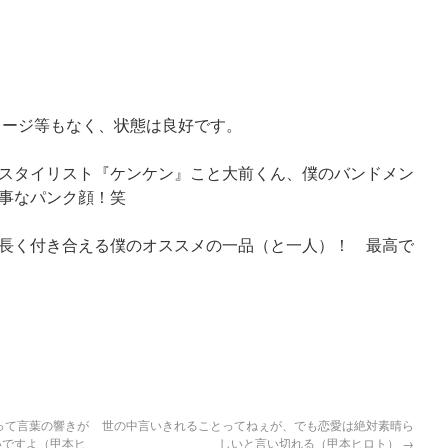
ージ等もなく、状態は良好です。
んのスタイリスト『ケンケン』こと大前くん、僕のバンドメン
事なパンク顔！笑
長く付き合える僕のオススメの一品（と一人）！ 最高で
す
って言葉の響きが
世の中言いきれることってねぇが、でも恋愛は絶対素晴ら
いですよ（甲本ヒ
しいと言い切れる（甲本ヒロト）
→