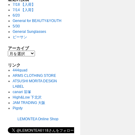
7/18 【入荷】
7/14 【入荷】
6/20
General for BEAUTY&YOUTH
5/30
General Sunglasses
ビーサン
アーカイブ
リンク
444quad
ARMS CLOTHING STORE
ATSUSHI MORITA DESIGN
LABEL
canari 笹塚
High&Low 下北沢
JAM TRADING 大阪
Pigsty
LEMONTEA Online Shop