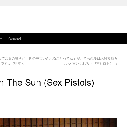
am
General
って言葉の響きが
世の中言いきれることってねぇが、でも恋愛は絶対素晴ら
いですよ（甲本ヒ
しいと言い切れる（甲本ヒロト）
→
In The Sun (Sex Pistols)