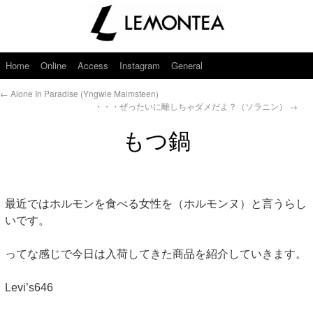
Home
Online
Access
Instagram
General
←
Alone In Paradise (Yngwie Malmsteen)
・・・ぜったいに離しちゃダメだよ？（ソラニン）
→
もつ鍋
最近ではホルモンを食べる女性を（ホルモンヌ）と言うらし
いです。
ってな感じで今日は入荷してきた商品を紹介していきます。
Levi’s646