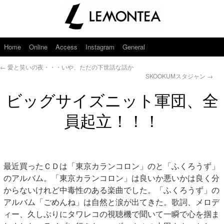
Home
Online
Access
Instagram
General
←
愛と笑いの夜・・・いや、ただの下世話な話か
SKOOKUMスタジャン
→
ビッグサイズニット軍団、全
員起立！！！
最近買ったＣＤは「東京カランコロン」のと「ふくろうず」
のアルバム。「東京カランコロン」は良いか悪いかは良く分
からないけれど中毒性のある楽曲でした。「ふくろうず」の
アルバム「ごめんね」は自然と涙が出てきた。歌詞、メロデ
ィー、久しぶりにタワレコの視聴機で聞いて一瞬で心を掴ま