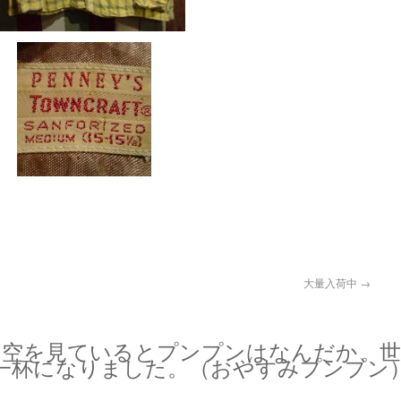
大量入荷中
→
な空を見ているとプンプンはなんだか、世
一杯になりました。（おやすみプンプン