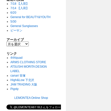
7/18 【入荷】
7/14 【入荷】
6/20
General for BEAUTY&YOUTH
5/30
General Sunglasses
ビーサン
アーカイブ
リンク
444quad
ARMS CLOTHING STORE
ATSUSHI MORITA DESIGN
LABEL
canari 笹塚
High&Low 下北沢
JAM TRADING 大阪
Pigsty
LEMONTEA Online Shop