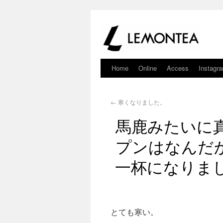
Home
Online
Access
Instagr
←
寒くなりました。
馬鹿みたいに
プンはなんだ
一杯になりま
とても寒い。