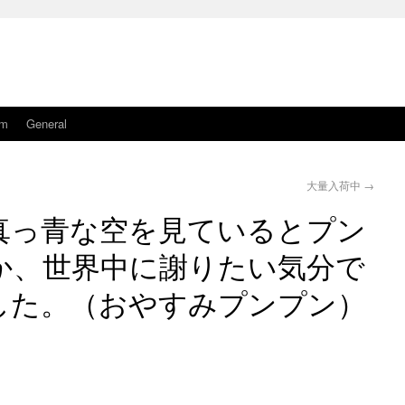
am
General
大量入荷中
→
真っ青な空を見ているとプン
か、世界中に謝りたい気分で
した。（おやすみプンプン）