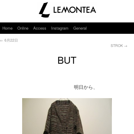
Home
Online
Access
Instagram
General
←
6月22日
STROK
→
BUT
明日から、