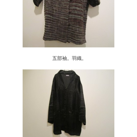
五部袖。羽織。