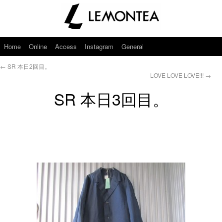
Home
Online
Access
Instagram
General
←
SR 本日2回目。
LOVE LOVE LOVE!!!
→
SR 本日3回目。