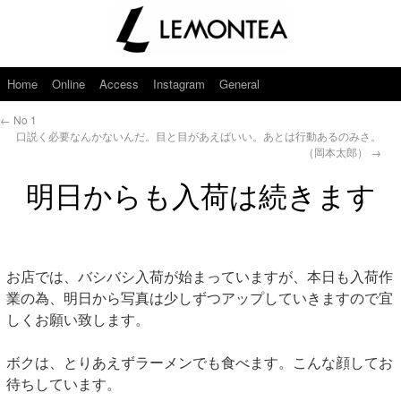
Home
Online
Access
Instagram
General
←
No 1
口説く必要なんかないんだ。目と目があえばいい。あとは行動あるのみさ。
（岡本太郎）
→
明日からも入荷は続きます
お店では、バシバシ入荷が始まっていますが、本日も入荷作
業の為、明日から写真は少しずつアップしていきますので宜
しくお願い致します。
ボクは、とりあえずラーメンでも食べます。こんな顔してお
待ちしています。