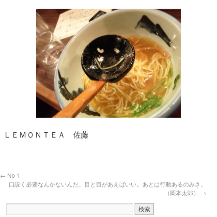
ＬＥＭＯＮＴＥＡ 佐藤
←
No 1
口説く必要なんかないんだ。目と目があえばいい。あとは行動あるのみさ。
（岡本太郎）
→