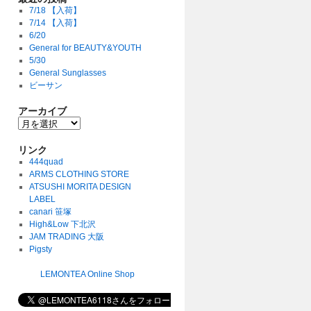
7/18 【入荷】
7/14 【入荷】
6/20
General for BEAUTY&YOUTH
5/30
General Sunglasses
ビーサン
アーカイブ
リンク
444quad
ARMS CLOTHING STORE
ATSUSHI MORITA DESIGN
LABEL
canari 笹塚
High&Low 下北沢
JAM TRADING 大阪
Pigsty
LEMONTEA Online Shop