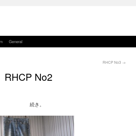
am
General
RHCP No3
→
RHCP No2
き。