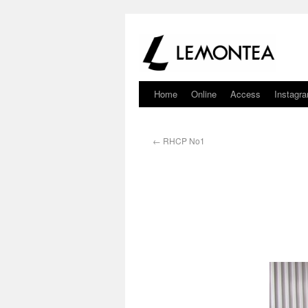
Home
Online
Access
Instagr
←
RHCP No1
続