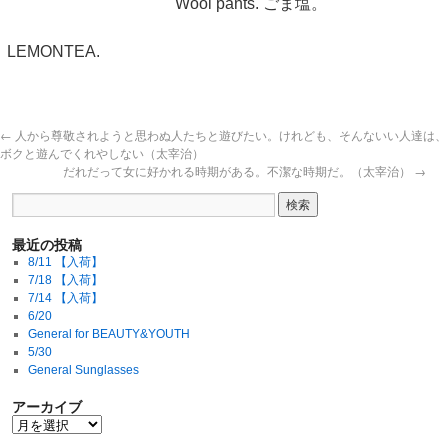
Wool pants. ごま塩。
LEMONTEA.
←
人から尊敬されようと思わぬ人たちと遊びたい。けれども、そんないい人達は、
ボクと遊んでくれやしない（太宰治）
だれだって女に好かれる時期がある。不潔な時期だ。（太宰治）
→
最近の投稿
8/11 【入荷】
7/18 【入荷】
7/14 【入荷】
6/20
General for BEAUTY&YOUTH
5/30
General Sunglasses
アーカイブ