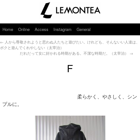
Home
Online
Access
Instagram
General
←
人から尊敬されようと思わぬ人たちと遊びたい。けれども、そんないい人達は、
ボクと遊んでくれやしない（太宰治）
だれだって女に好かれる時期がある。不潔な時期だ。（太宰治）
→
F
柔らかく、やさしく、シン
プルに。