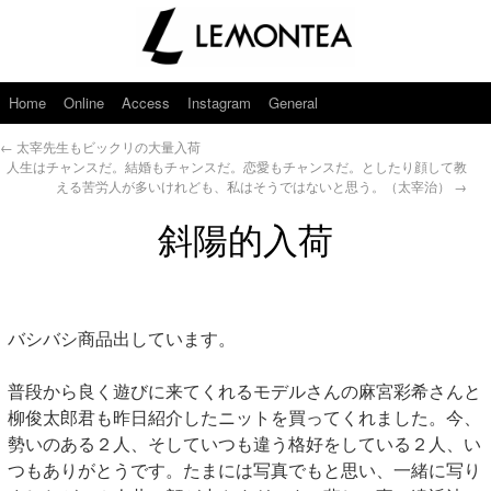
Home
Online
Access
Instagram
General
←
太宰先生もビックリの大量入荷
人生はチャンスだ。結婚もチャンスだ。恋愛もチャンスだ。としたり顔して教
える苦労人が多いけれども、私はそうではないと思う。（太宰治）
→
斜陽的入荷
バシバシ商品出しています。
普段から良く遊びに来てくれるモデルさんの麻宮彩希さんと
柳俊太郎君も昨日紹介したニットを買ってくれました。今、
勢いのある２人、そしていつも違う格好をしている２人、い
つもありがとうです。たまには写真でもと思い、一緒に写り