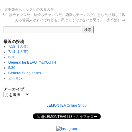
←
太宰先生もビックリの大量入荷
人生はチャンスだ。結婚もチャンスだ。恋愛もチャンスだ。としたり顔して教
える苦労人が多いけれども、私はそうではないと思う。（太宰治）
→
最近の投稿
7/18 【入荷】
7/14 【入荷】
6/20
General for BEAUTY&YOUTH
5/30
General Sunglasses
ビーサン
アーカイブ
LEMONTEA Online Shop