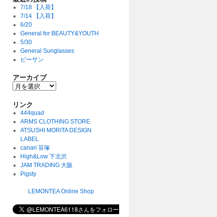
7/18 【入荷】
7/14 【入荷】
6/20
General for BEAUTY&YOUTH
5/30
General Sunglasses
ビーサン
アーカイブ
リンク
444quad
ARMS CLOTHING STORE
ATSUSHI MORITA DESIGN
LABEL
canari 笹塚
High&Low 下北沢
JAM TRADING 大阪
Pigsty
LEMONTEA Online Shop