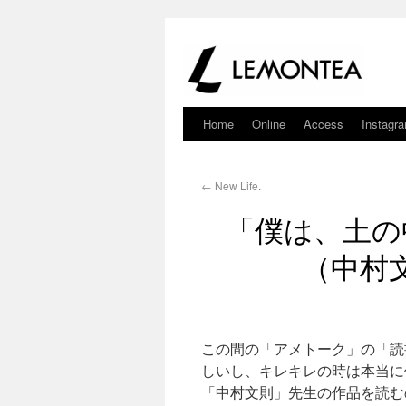
Home
Online
Access
Instagr
←
New Life.
「僕は、土の
（中村
この間の「アメトーク」の「読
しいし、キレキレの時は本当に
「中村文則」先生の作品を読む