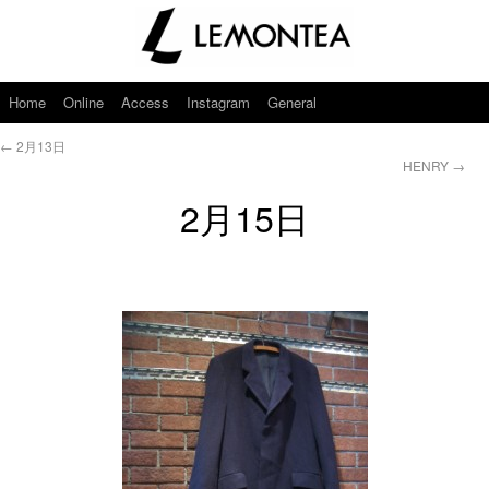
Home
Online
Access
Instagram
General
←
2月13日
HENRY
→
2月15日