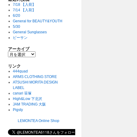
7/18 【入荷】
7/14 【入荷】
6/20
General for BEAUTY&YOUTH
5/30
General Sunglasses
ビーサン
アーカイブ
リンク
444quad
ARMS CLOTHING STORE
ATSUSHI MORITA DESIGN
LABEL
canari 笹塚
High&Low 下北沢
JAM TRADING 大阪
Pigsty
LEMONTEA Online Shop