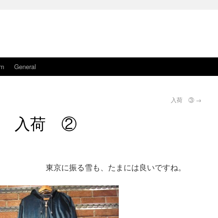
am
General
入荷 ③
→
入荷 ②
も、たまには良いですね。