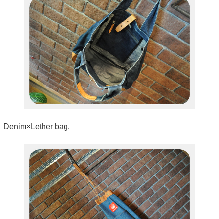
Denim×Lether bag.