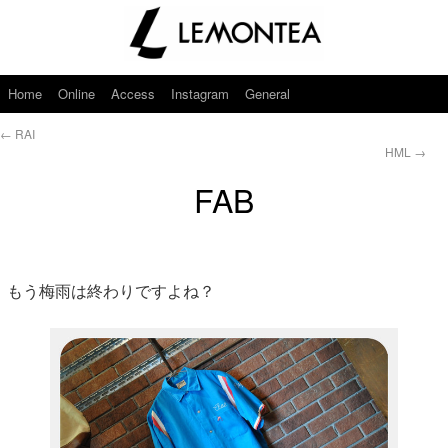
Home
Online
Access
Instagram
General
←
RAI
HML
→
FAB
もう梅雨は終わりですよね？