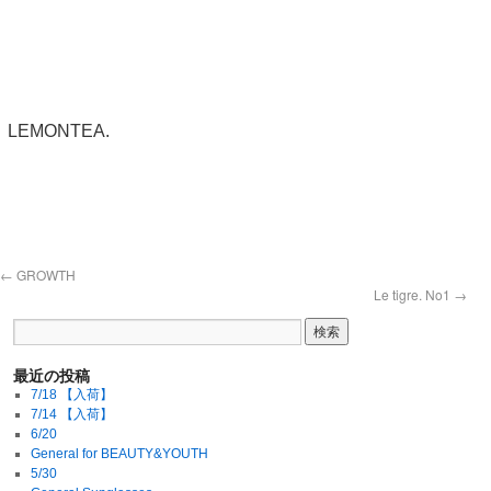
LEMONTEA.
←
GROWTH
Le tigre. No1
→
最近の投稿
7/18 【入荷】
7/14 【入荷】
6/20
General for BEAUTY&YOUTH
5/30