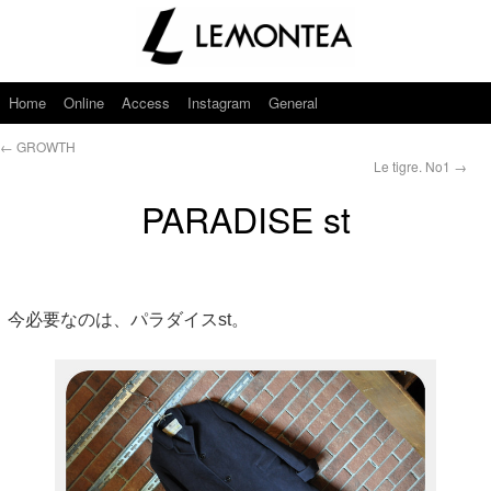
Home
Online
Access
Instagram
General
←
GROWTH
Le tigre. No1
→
PARADISE st
今必要なのは、パラダイスst。