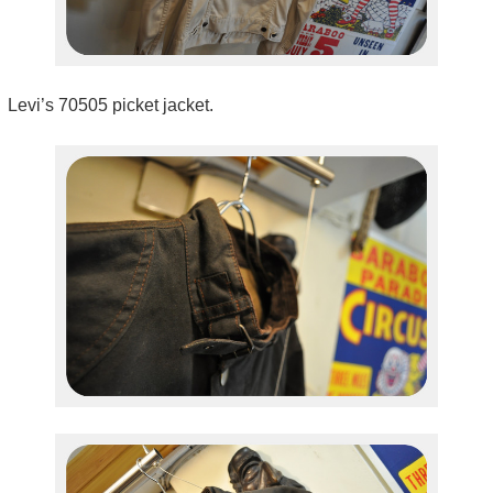
Levi’s 70505 picket jacket.