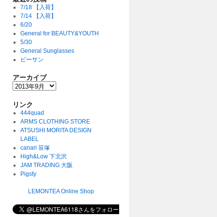
7/18 【入荷】
7/14 【入荷】
6/20
General for BEAUTY&YOUTH
5/30
General Sunglasses
ビーサン
アーカイブ
リンク
444quad
ARMS CLOTHING STORE
ATSUSHI MORITA DESIGN
LABEL
canari 笹塚
High&Low 下北沢
JAM TRADING 大阪
Pigsty
LEMONTEA Online Shop