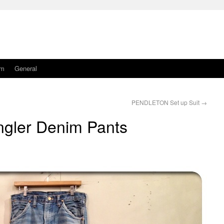
am
General
PENDLETON Set up Suit
→
gler Denim Pants