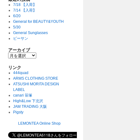
7/18 【入荷】
7/14 【入荷】
6/20
General for BEAUTY&YOUTH
5/30
General Sunglasses
ビーサン
アーカイブ
リンク
444quad
ARMS CLOTHING STORE
ATSUSHI MORITA DESIGN
LABEL
canari 笹塚
High&Low 下北沢
JAM TRADING 大阪
Pigsty
LEMONTEA Online Shop