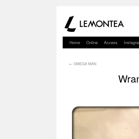
Home
Online
Access
Instagr
←
OMEGA MAN
Wran