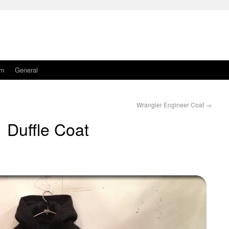
am
General
Wrangler Engineer Coat
→
Duffle Coat