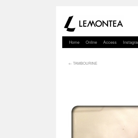
Home
Online
Access
Instagr
←
TAMBOURINE