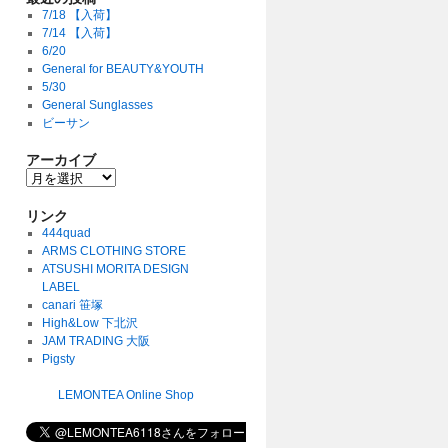
7/18 【入荷】
7/14 【入荷】
6/20
General for BEAUTY&YOUTH
5/30
General Sunglasses
ビーサン
アーカイブ
リンク
444quad
ARMS CLOTHING STORE
ATSUSHI MORITA DESIGN
LABEL
canari 笹塚
High&Low 下北沢
JAM TRADING 大阪
Pigsty
LEMONTEA Online Shop