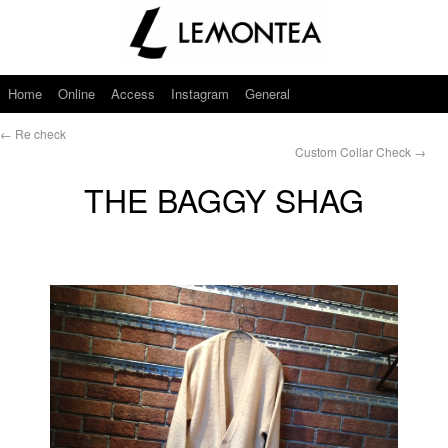
Home
Online
Access
Instagram
General
←
Re check
Custom Collar Check
→
THE BAGGY SHAG