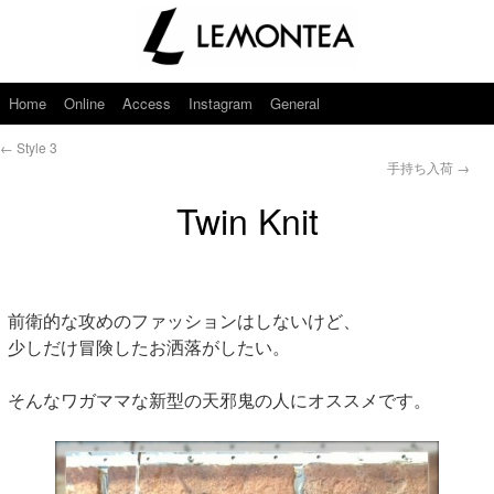
Home
Online
Access
Instagram
General
←
Style 3
手持ち入荷
→
Twin Knit
前衛的な攻めのファッションはしないけど、
少しだけ冒険したお洒落がしたい。
そんなワガママな新型の天邪鬼の人にオススメです。