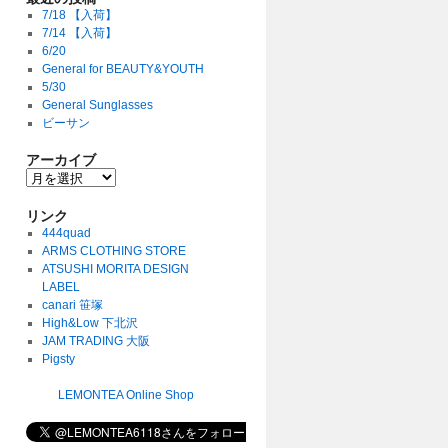
7/18 【入荷】
7/14 【入荷】
6/20
General for BEAUTY&YOUTH
5/30
General Sunglasses
ビーサン
アーカイブ
リンク
444quad
ARMS CLOTHING STORE
ATSUSHI MORITA DESIGN
LABEL
canari 笹塚
High&Low 下北沢
JAM TRADING 大阪
Pigsty
LEMONTEA Online Shop