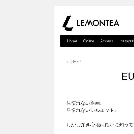
Home
Online
Access
Instagr
←
LIVE 2
EU
見慣れない企画。
見慣れないシルエット。
しかし穿き心地は確かに知って