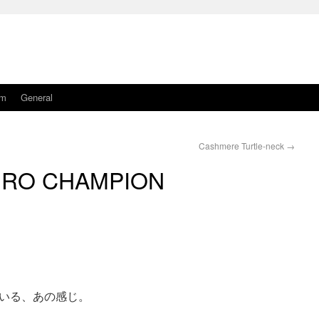
am
General
Cashmere Turtle-neck
→
RO CHAMPION
いる、あの感じ。