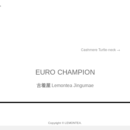
。
Cashmere Turtle-neck
→
EURO CHAMPION
古着屋
Lemontea Jingumae
Copyright © LEMONTEA.