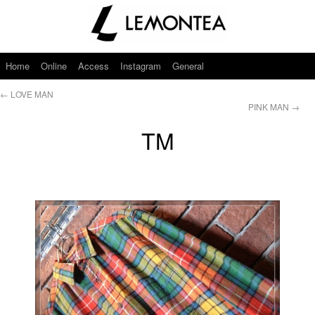
Home
Online
Access
Instagram
General
←
LOVE MAN
PINK MAN
→
TM