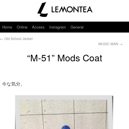
Home
Online
Access
Instagram
General
←
Old School Jacket
MUSIC MAN
→
“M-51” Mods Coat
今な気分。