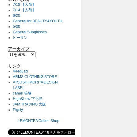
7/18 【入荷】
7/14 【入荷】
6/20
General for BEAUTY&YOUTH
5/30
General Sunglasses
ビーサン
アーカイブ
リンク
444quad
ARMS CLOTHING STORE
ATSUSHI MORITA DESIGN
LABEL
canari 笹塚
High&Low 下北沢
JAM TRADING 大阪
Pigsty
LEMONTEA Online Shop