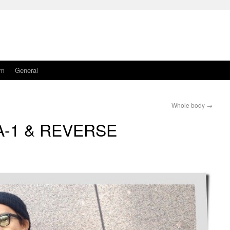
am
General
Whole body
→
-1 & REVERSE