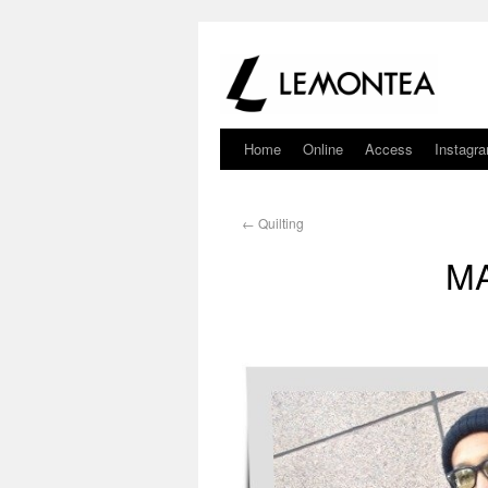
Home
Online
Access
Instagr
←
Quilting
MA