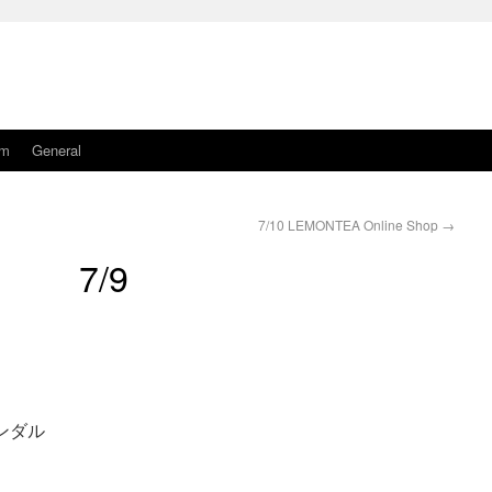
am
General
7/10 LEMONTEA Online Shop
→
7/9
サンダル