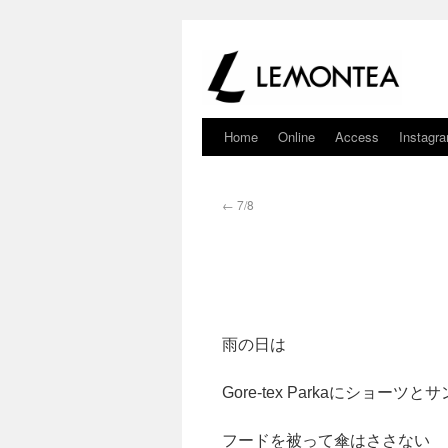
Home
Online
Access
Instagr
←
7/8
雨の日は
Gore-tex Parkaにショーツと
フードを被って傘はささない