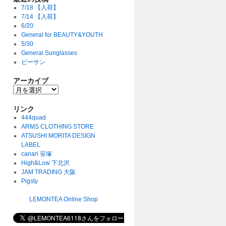
7/18 【入荷】
7/14 【入荷】
6/20
General for BEAUTY&YOUTH
5/30
General Sunglasses
ビーサン
アーカイブ
リンク
444quad
ARMS CLOTHING STORE
ATSUSHI MORITA DESIGN
LABEL
canari 笹塚
High&Low 下北沢
JAM TRADING 大阪
Pigsty
LEMONTEA Online Shop