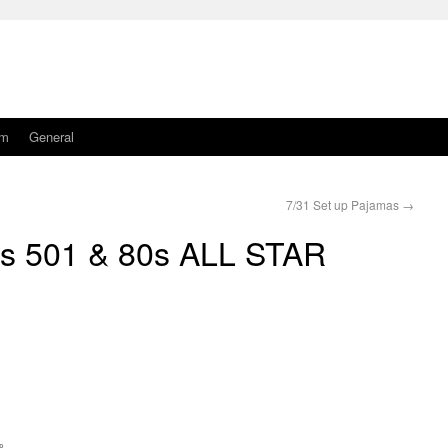
am
General
7/31 Set up Pajamas
→
i’s 501 & 80s ALL STAR
。