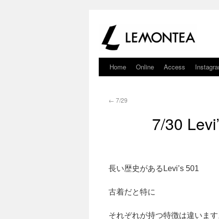
Home
Online
Access
Instagr
←
7/29
7/30 Lev
長い歴史があるLevi’s 501
古着だと特に
それぞれが持つ特徴は違います