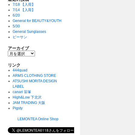
7/18 【入荷】
7/14 【入荷】
6/20
General for BEAUTY&YOUTH
5/30
General Sunglasses
ビーサン
アーカイブ
リンク
444quad
ARMS CLOTHING STORE
ATSUSHI MORITA DESIGN
LABEL
canari 笹塚
High&Low 下北沢
JAM TRADING 大阪
Pigsty
LEMONTEA Online Shop