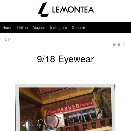
Home
Online
Access
Instagram
General
←
9/17
9/19
→
9/18 Eyewear