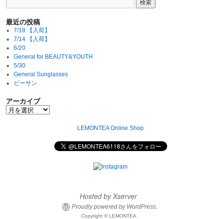
最近の投稿
7/18 【入荷】
7/14 【入荷】
6/20
General for BEAUTY&YOUTH
5/30
General Sunglasses
ビーサン
アーカイブ
LEMONTEA Online Shop
Hosted by Xserver
Proudly powered by WordPress.
Copyright © LEMONTEA.