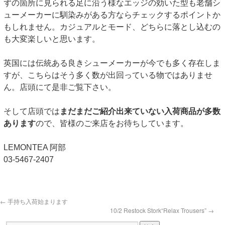
ずの箇所に見られる足に沿う様なエッジの効いた型も老舗シ
ューメーカーに馴染みがある方ならチェックするポイントか
もしれません。カジュアルとモード、どちらに落とし込むの
も大変楽しいと思います。
英国には伝統ある良きシューメーカーが今でも多く存在しま
すが、こちらはそう多く数が出回っている物ではありませ
ん。店頭にて是非ご覧下さい。
そして店頭では
まだまだご紹介出来ていない入荷商品が多数
あります
ので、皆様のご来店をお待ちしています。
LEMONTEA 阿部
03-5467-2407
←
手持ち入荷始まります
10/2 Restock Stork“Relax Trousers”
→