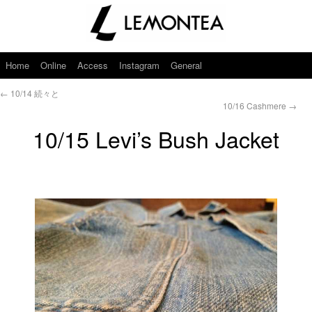
Home
Online
Access
Instagram
General
←
10/14 続々と
10/16 Cashmere
→
10/15 Levi’s Bush Jacket