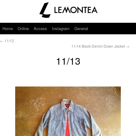
Home
Online
Access
Instagram
General
←
11/12
11/14 Black Denim Down Jacket
→
11/13