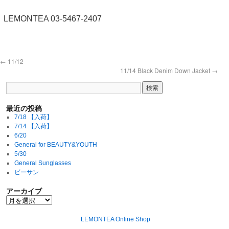
LEMONTEA 03-5467-2407
←
11/12
11/14 Black Denim Down Jacket
→
最近の投稿
7/18 【入荷】
7/14 【入荷】
6/20
General for BEAUTY&YOUTH
5/30
General Sunglasses
ビーサン
アーカイブ
LEMONTEA Online Shop