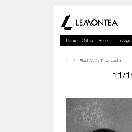
Home
Online
Access
Instagr
←
11/14 Black Denim Down Jacket
11/1