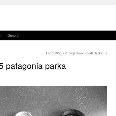
am
General
11/16 1950’s Vintage Wool Sports Jacket
→
5 patagonia parka