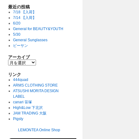
最近の投稿
7/18 【入荷】
7/14 【入荷】
6/20
General for BEAUTY&YOUTH
5/30
General Sunglasses
ビーサン
アーカイブ
リンク
444quad
ARMS CLOTHING STORE
ATSUSHI MORITA DESIGN
LABEL
canari 笹塚
High&Low 下北沢
JAM TRADING 大阪
Pigsty
LEMONTEA Online Shop