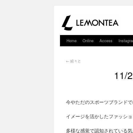
Home
Online
Access
Instagr
←
続々と
11/2
今やただのスポーツブランドで
イメージを活かしたファッショ
多様な感覚で認知されている気