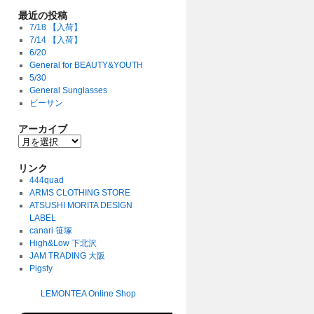
最近の投稿
7/18 【入荷】
7/14 【入荷】
6/20
General for BEAUTY&YOUTH
5/30
General Sunglasses
ビーサン
アーカイブ
リンク
444quad
ARMS CLOTHING STORE
ATSUSHI MORITA DESIGN
LABEL
canari 笹塚
High&Low 下北沢
JAM TRADING 大阪
Pigsty
LEMONTEA Online Shop