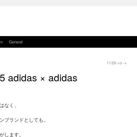
am
General
11/26 +α
→
5 adidas × adidas
はなく、
ンブランドとしても。
がします。