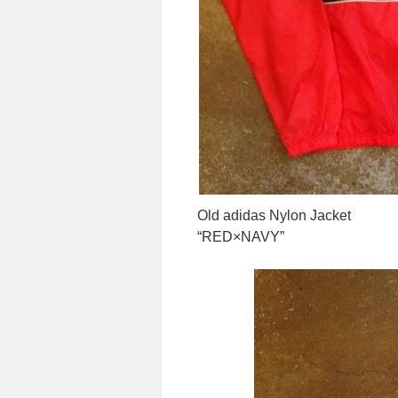
Old adidas Nylon Jacket
“RED×NAVY”