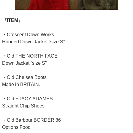
『ITEM』
・Crescent Down Works
Hooded Down Jacket “size.S”
・Old THE NORTH FACE
Down Jacket “size S”
・Old Chelsea Boots
Made in BRITAIN.
・Old STACY ADAMES
Straight Chip Shoes
・Old Barbour BORDER 36
Options Food