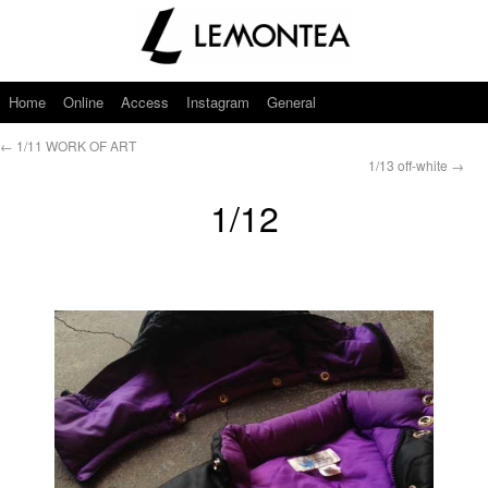
Home
Online
Access
Instagram
General
←
1/11 WORK OF ART
1/13 off-white
→
1/12