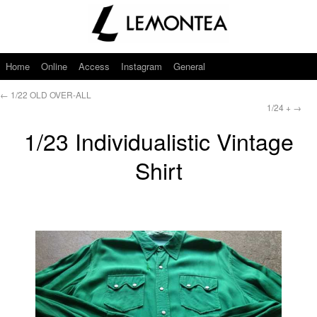
Home
Online
Access
Instagram
General
←
1/22 OLD OVER-ALL
1/24 +
→
1/23 Individualistic Vintage
Shirt