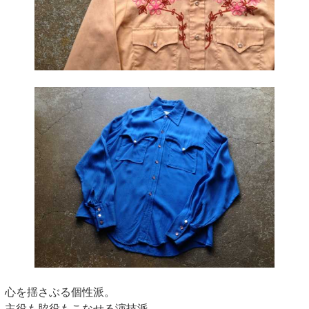
心を揺さぶる個性派。
主役も脇役もこなせる演技派。