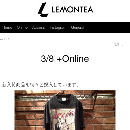
Home
Online
Access
Instagram
General
←
3/7
3/9
→
3/8 +Online
新入荷商品を続々と投入しています。