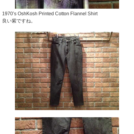
1970’s OshKosh Printed Cotton Flannel Shirt
良い紫ですね。