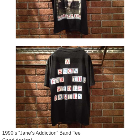
1990’s “Jane’s Addiction” Band Tee