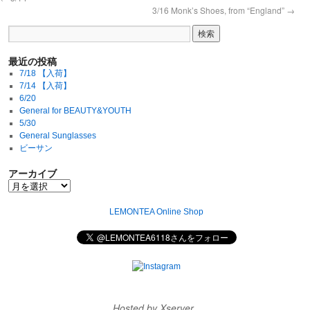
3/16 Monk’s Shoes, from “England”
→
最近の投稿
7/18 【入荷】
7/14 【入荷】
6/20
General for BEAUTY&YOUTH
5/30
General Sunglasses
ビーサン
アーカイブ
LEMONTEA Online Shop
Hosted by Xserver