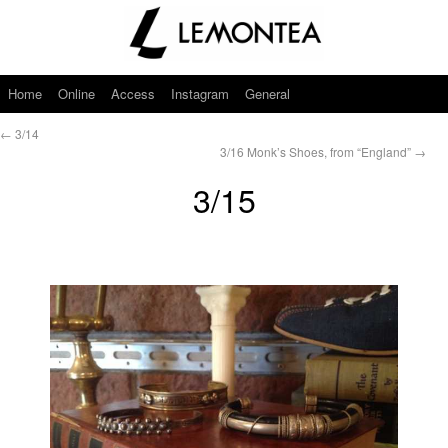
Home
Online
Access
Instagram
General
←
3/14
3/16 Monk’s Shoes, from “England”
→
3/15