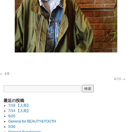
←
4/8
4/10
→
最近の投稿
7/18 【入荷】
7/14 【入荷】
6/20
General for BEAUTY&YOUTH
5/30
General Sunglasses