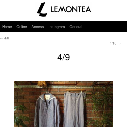
Home
Online
Access
Instagram
General
←
4/8
4/10
→
4/9