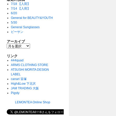
7/18 【入荷】
7/14 【入荷】
6/20
General for BEAUTY&YOUTH
5/30
General Sunglasses
ビーサン
アーカイブ
リンク
444quad
ARMS CLOTHING STORE
ATSUSHI MORITA DESIGN
LABEL
canari 笹塚
High&Low 下北沢
JAM TRADING 大阪
Pigsty
LEMONTEA Online Shop