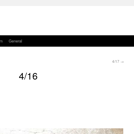
am
General
4/17
→
4/16