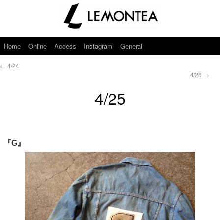
Home
Online
Access
Instagram
General
←
4/24
4/26
→
4/25
『G』