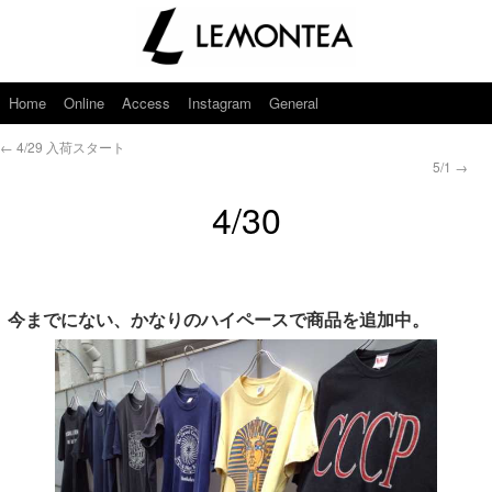
Home
Online
Access
Instagram
General
←
4/29 入荷スタート
5/1
→
4/30
今までにない、かなりのハイペースで商品を追加中。