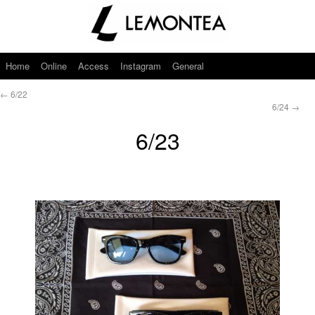
Home
Online
Access
Instagram
General
←
6/22
6/24
→
6/23