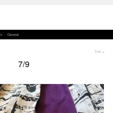
am
General
7/10
→
7/9