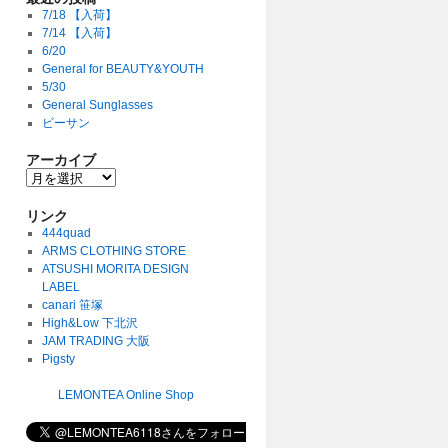
7/18 【入荷】
7/14 【入荷】
6/20
General for BEAUTY&YOUTH
5/30
General Sunglasses
ビーサン
アーカイブ
リンク
444quad
ARMS CLOTHING STORE
ATSUSHI MORITA DESIGN
LABEL
canari 笹塚
High&Low 下北沢
JAM TRADING 大阪
Pigsty
LEMONTEA Online Shop